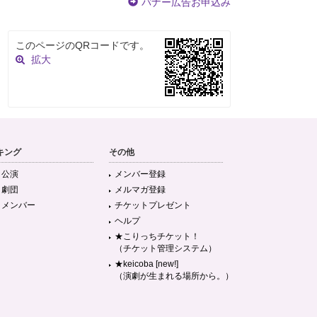
バナー広告お申込み
このページのQRコードです。
拡大
キング
その他
目公演
メンバー登録
目劇団
メルマガ登録
目メンバー
チケットプレゼント
ヘルプ
★こりっちチケット！
（チケット管理システム）
★keicoba [new!]
（演劇が生まれる場所から。）