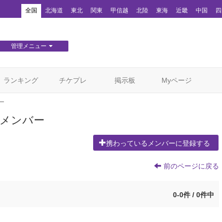
！
全国
北海道
東北
関東
甲信越
北陸
東海
近畿
中国
四
管理メニュー
団体WEBサイト管理
顧客管理
ランキング
チケプレ
掲示板
Myページ
ー
いるメンバー
携わっているメンバーに登録する
前のページに戻る
0-0件 / 0件中