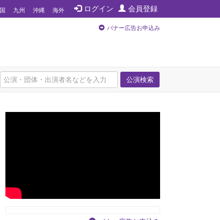
ログイン
会員登録
国
九州
沖縄
海外
バナー広告お申込み
公演検索