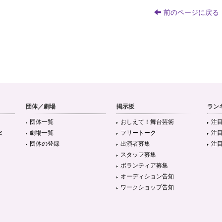
前のページに戻る
団体／劇場
掲示板
ラン
団体一覧
おしえて！舞台芸術
注
ミ
劇場一覧
フリートーク
注
団体の登録
出演者募集
注
スタッフ募集
ボランティア募集
オーディション告知
ワークショップ告知