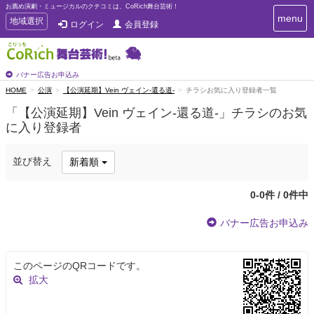
お薦め演劇・ミュージカルのクチコミは、CoRich舞台芸術！
T
menu
T
地域選択
ログイン
会員登録
o
o
g
g
g
g
l
l
バナー広告お申込み
e
e
HOME
公演
【公演延期】Vein ヴェイン-還る道-
チラシお気に入り登録者一覧
n
n
a
「【公演延期】Vein ヴェイン-還る道-」チラシのお気
a
v
に入り登録者
i
v
g
i
a
g
並び替え
新着順
t
a
i
t
o
0-0件 / 0件中
n
i
o
バナー広告お申込み
n
このページのQRコードです。
拡大