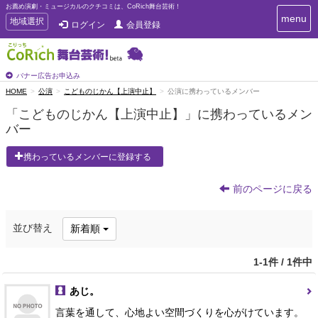
お薦め演劇・ミュージカルのクチコミは、CoRich舞台芸術！
T
menu
T
地域選択
ログイン
会員登録
o
o
g
g
g
g
l
l
バナー広告お申込み
e
e
HOME
公演
こどものじかん【上演中止】
公演に携わっているメンバー
n
n
a
「こどものじかん【上演中止】」に携わっているメン
a
v
バー
i
v
g
i
a
携わっているメンバーに登録する
g
t
a
i
t
前のページに戻る
o
n
i
o
並び替え
新着順
n
1-1件 / 1件中
あじ。
言葉を通して、心地よい空間づくりを心がけています。