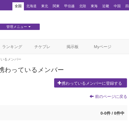
！
全国
北海道
東北
関東
甲信越
北陸
東海
近畿
中国
四
管理メニュー
団体WEBサイト管理
顧客管理
ランキング
チケプレ
掲示板
Myページ
ているメンバー
- 」に携わっているメンバー
携わっているメンバーに登録する
前のページに戻る
0-0件 / 0件中