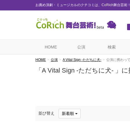
お薦め演劇・ミュージカルのクチコミは、CoRich舞台芸術
HOME
公演
検索
HOME
公演
A Vital Sign -ただちに犬-
公演に携わっ
「A Vital Sign -ただちに犬
並び替え
新着順