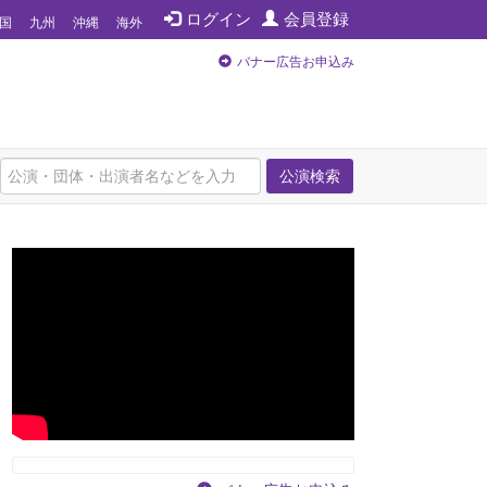
ログイン
会員登録
国
九州
沖縄
海外
バナー広告お申込み
公演検索