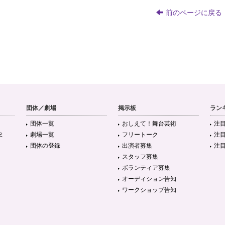
前のページに戻る
団体／劇場
掲示板
ラン
団体一覧
おしえて！舞台芸術
注
ミ
劇場一覧
フリートーク
注
団体の登録
出演者募集
注
スタッフ募集
ボランティア募集
オーディション告知
ワークショップ告知