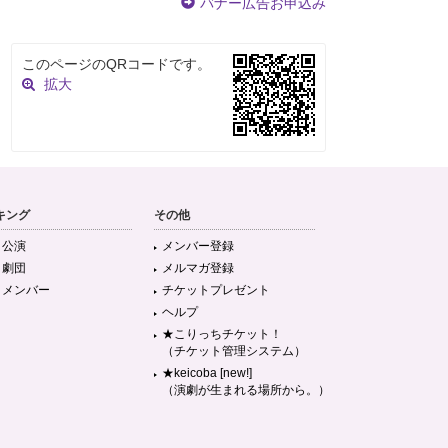
バナー広告お申込み
このページのQRコードです。
拡大
キング
その他
目公演
メンバー登録
目劇団
メルマガ登録
目メンバー
チケットプレゼント
ヘルプ
★こりっちチケット！
（チケット管理システム）
★keicoba [new!]
（演劇が生まれる場所から。）