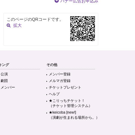
バナー広告お申込み
このページのQRコードです。
拡大
キング
その他
目公演
メンバー登録
目劇団
メルマガ登録
目メンバー
チケットプレゼント
ヘルプ
★こりっちチケット！
（チケット管理システム）
★keicoba [new!]
（演劇が生まれる場所から。）