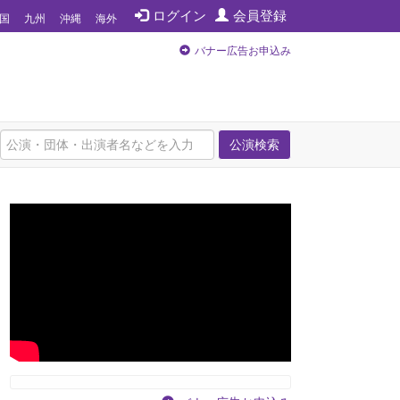
ログイン
会員登録
国
九州
沖縄
海外
バナー広告お申込み
公演検索