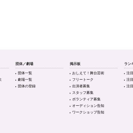
団体／劇場
掲示板
ラン
団体一覧
おしえて！舞台芸術
注
ミ
劇場一覧
フリートーク
注
団体の登録
出演者募集
注
スタッフ募集
ボランティア募集
オーディション告知
ワークショップ告知