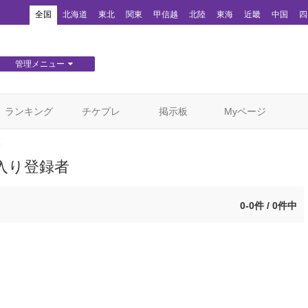
！
全国
北海道
東北
関東
甲信越
北陸
東海
近畿
中国
四
管理メニュー
団体WEBサイト管理
顧客管理
ランキング
チケプレ
掲示板
Myページ
覧
入り登録者
0-0件 / 0件中