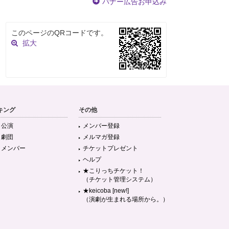
バナー広告お申込み
このページのQRコードです。
拡大
キング
その他
目公演
メンバー登録
目劇団
メルマガ登録
目メンバー
チケットプレゼント
ヘルプ
★こりっちチケット！
（チケット管理システム）
★keicoba [new!]
（演劇が生まれる場所から。）