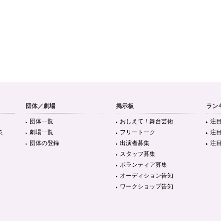
団体／劇場
掲示板
ラン
団体一覧
おしえて！舞台芸術
注
ミ
劇場一覧
フリートーク
注
団体の登録
出演者募集
注
スタッフ募集
ボランティア募集
オーディション告知
ワークショップ告知