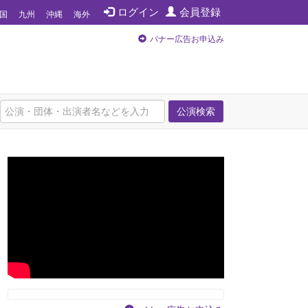
ログイン
会員登録
国
九州
沖縄
海外
バナー広告お申込み
公演検索