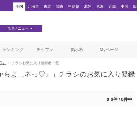
！
全国
北海道
東北
関東
甲信越
北陸
東海
近畿
中国
四
管理メニュー
団体WEBサイト管理
顧客管理
ランキング
チケプレ
掲示板
Myページ
♡』
チラシお気に入り登録者一覧
からよ…ネっ♡』」チラシのお気に入り登録
0-0件 / 0件中