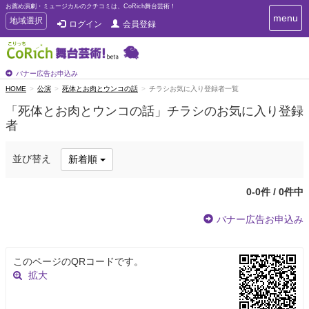
お薦め演劇・ミュージカルのクチコミは、CoRich舞台芸術！
T
menu
T
地域選択
ログイン
会員登録
o
o
g
g
g
g
l
l
バナー広告お申込み
e
e
HOME
公演
死体とお肉とウンコの話
チラシお気に入り登録者一覧
n
n
a
「死体とお肉とウンコの話」チラシのお気に入り登録
a
v
者
i
v
g
i
a
g
並び替え
新着順
t
a
i
t
o
0-0件 / 0件中
n
i
o
バナー広告お申込み
n
このページのQRコードです。
拡大