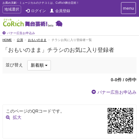
お薦め演劇・ミュージカルのクチコミは、CoRich舞台芸術！
T
menu
T
地域選択
ログイン
会員登録
o
o
g
g
g
g
l
l
バナー広告お申込み
e
e
HOME
公演
おもいのまま
チラシお気に入り登録者一覧
n
n
a
「おもいのまま」チラシのお気に入り登録者
a
v
i
v
g
i
並び替え
新着順
a
g
t
a
i
0-0件 / 0件中
t
o
n
i
バナー広告お申込み
o
n
このページのQRコードです。
拡大