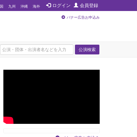
ログイン
会員登録
国
九州
沖縄
海外
バナー広告お申込み
公演検索