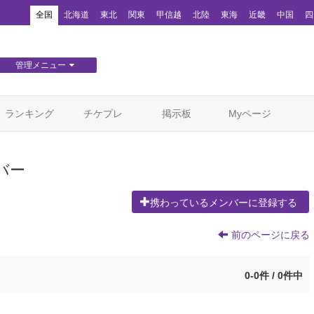
！
全国
北海道
東北
関東
甲信越
北陸
東海
近畿
中国
四
管理メニュー
団体WEBサイト管理
顧客管理
ランキング
チケプレ
掲示板
Myページ
バー
携わっているメンバーに登録する
前のページに戻る
0-0件 / 0件中