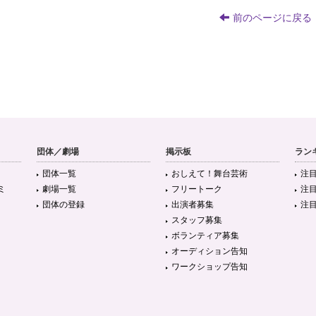
前のページに戻る
団体／劇場
掲示板
ラン
団体一覧
おしえて！舞台芸術
注
ミ
劇場一覧
フリートーク
注
団体の登録
出演者募集
注
スタッフ募集
ボランティア募集
オーディション告知
ワークショップ告知