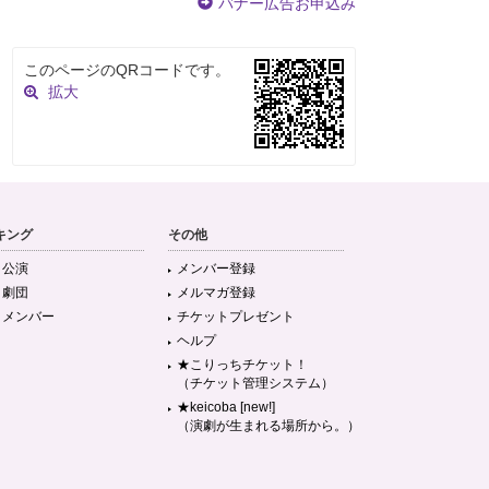
バナー広告お申込み
このページのQRコードです。
拡大
キング
その他
目公演
メンバー登録
目劇団
メルマガ登録
目メンバー
チケットプレゼント
ヘルプ
★こりっちチケット！
（チケット管理システム）
★keicoba [new!]
（演劇が生まれる場所から。）