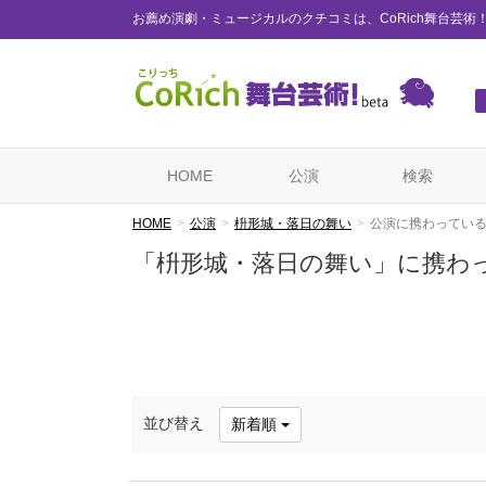
お薦め演劇・ミュージカルのクチコミは、CoRich舞台芸術
HOME
公演
検索
HOME
公演
枡形城・落日の舞い
公演に携わってい
「枡形城・落日の舞い」に携わ
並び替え
新着順