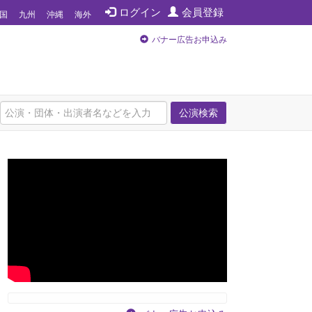
ログイン
会員登録
国
九州
沖縄
海外
バナー広告お申込み
公演検索