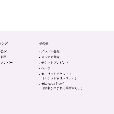
キング
その他
目公演
メンバー登録
目劇団
メルマガ登録
目メンバー
チケットプレゼント
ヘルプ
★こりっちチケット！
（チケット管理システム）
★keicoba [new!]
（演劇が生まれる場所から。）