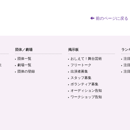
前のページに戻る
団体／劇場
掲示板
ラン
団体一覧
おしえて！舞台芸術
注
ミ
劇場一覧
フリートーク
注
団体の登録
出演者募集
注
スタッフ募集
ボランティア募集
オーディション告知
ワークショップ告知