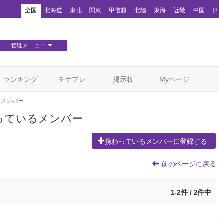
！
全国
北海道
東北
関東
甲信越
北陸
東海
近畿
中国
四
管理メニュー
団体WEBサイト管理
顧客管理
ランキング
チケプレ
掲示板
Myページ
るメンバー
っているメンバー
携わっているメンバーに登録する
前のページに戻る
1-2件 / 2件中