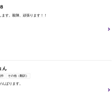
N８
します。殺陣、頑張ります！！
ょん
制作
その他（翻訳）
がんばります。