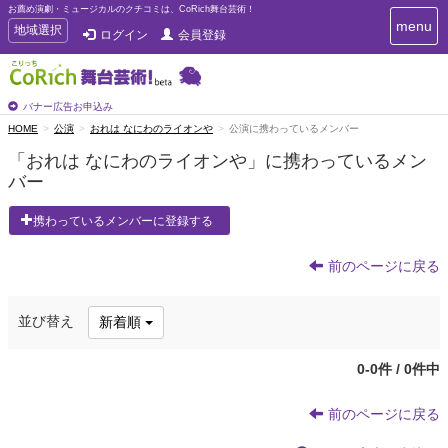
お薦め演劇・ミュージカルのクチコミは、CoRich舞台芸術！
T
menu
T
地域選択
ログイン
会員登録
o
o
g
g
g
g
l
l
バナー広告お申込み
e
e
HOME
公演
おれは なにわのライオンや
公演に携わっているメンバー
n
n
a
「おれは なにわのライオンや」に携わっているメン
a
v
バー
i
v
g
i
a
携わっているメンバーに登録する
g
t
a
i
t
前のページに戻る
o
n
i
o
並び替え
新着順
n
0-0件 / 0件中
前のページに戻る