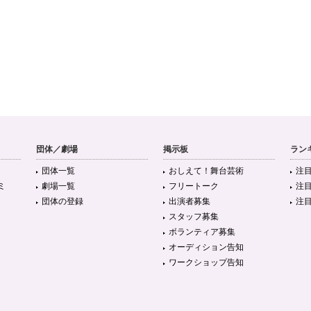
団体／劇場
掲示板
ラン
団体一覧
おしえて！舞台芸術
注
ミ
劇場一覧
フリートーク
注
団体の登録
出演者募集
注
スタッフ募集
ボランティア募集
オーディション告知
ワークショップ告知