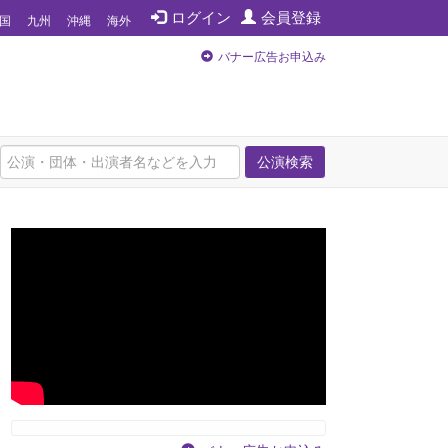
ログイン
会員登録
国
九州
沖縄
海外
バナー広告お申込み
公演検索