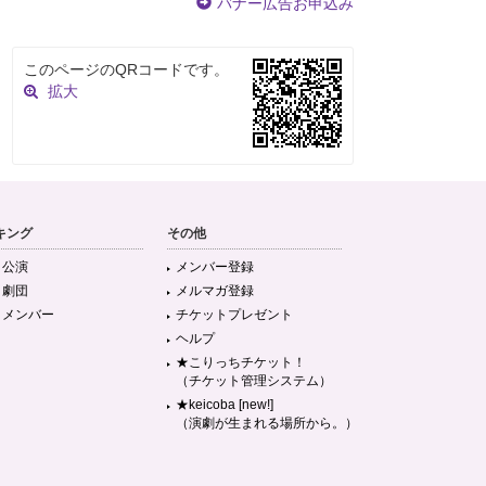
バナー広告お申込み
このページのQRコードです。
拡大
キング
その他
目公演
メンバー登録
目劇団
メルマガ登録
目メンバー
チケットプレゼント
ヘルプ
★こりっちチケット！
（チケット管理システム）
★keicoba [new!]
（演劇が生まれる場所から。）