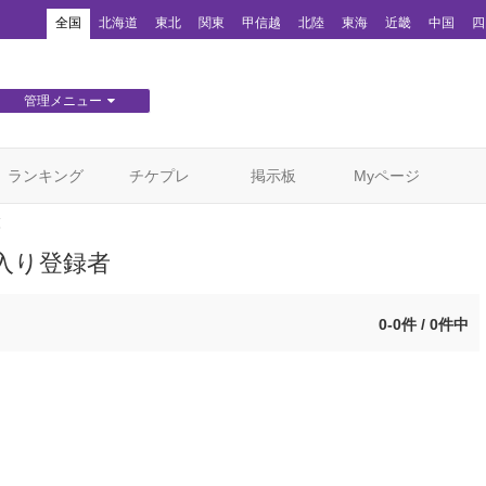
！
全国
北海道
東北
関東
甲信越
北陸
東海
近畿
中国
四
管理メニュー
団体WEBサイト管理
顧客管理
ランキング
チケプレ
掲示板
Myページ
覧
入り登録者
0-0件 / 0件中