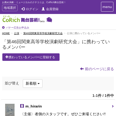
お薦め演劇・ミュージカルのクチコミは、CoRich舞台芸術！
T
menu
T
地域選択
ログイン
会員登録
o
o
g
g
g
g
l
l
バナー広告お申込み
e
e
HOME
公演
第46回関東高等学校演劇研究大会
公演に携わっているメンバー
n
n
a
「第46回関東高等学校演劇研究大会」に携わってい
a
v
るメンバー
i
v
g
i
a
携わっているメンバーに登録する
g
t
a
i
t
前のページに戻る
o
n
i
o
並び替え
新着順
n
1-1件 / 1件中
m_hirarin
〈主催〉者側のスタッフです。ぜひご来場ください!!