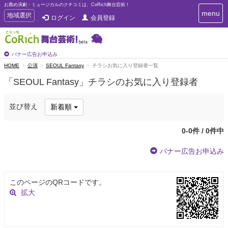
お薦め演劇・ミュージカルのクチコミは、CoRich舞台芸術！
T
menu
T
地域選択
ログイン
会員登録
o
o
g
g
g
g
l
l
バナー広告お申込み
e
e
HOME
公演
SEOUL Fantasy
チラシお気に入り登録者一覧
n
n
a
「SEOUL Fantasy」チラシのお気に入り登録者
a
v
i
v
g
i
並び替え
新着順
a
g
t
a
i
0-0件 / 0件中
t
o
n
i
バナー広告お申込み
o
n
このページのQRコードです。
拡大