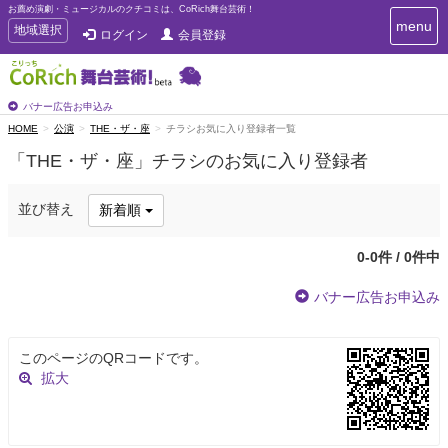
お薦め演劇・ミュージカルのクチコミは、CoRich舞台芸術！
T
menu
T
地域選択
ログイン
会員登録
o
o
g
g
g
g
l
l
バナー広告お申込み
e
e
HOME
公演
THE・ザ・座
チラシお気に入り登録者一覧
n
n
a
「THE・ザ・座」チラシのお気に入り登録者
a
v
i
v
g
i
並び替え
新着順
a
g
t
a
i
0-0件 / 0件中
t
o
n
i
バナー広告お申込み
o
n
このページのQRコードです。
拡大