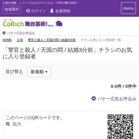
お薦め演劇・ミュージカルのクチコミは、CoRich舞台芸術！
T
menu
T
地域選択
ログイン
会員登録
o
o
g
g
g
g
l
l
バナー広告お申込み
e
e
HOME
公演
警官と殺人 / 天国の悶 / 結婚3分前
チラシお気に入り登録者一覧
n
n
a
「警官と殺人 / 天国の悶 / 結婚3分前」チラシのお気
a
v
に入り登録者
i
v
g
i
a
g
並び替え
新着順
t
a
i
t
o
0-0件 / 0件中
n
i
o
バナー広告お申込み
n
このページのQRコードです。
拡大