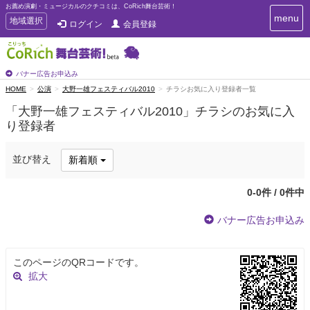
お薦め演劇・ミュージカルのクチコミは、CoRich舞台芸術！
T
menu
T
地域選択
ログイン
会員登録
o
o
g
g
g
g
l
l
バナー広告お申込み
e
e
HOME
公演
大野一雄フェスティバル2010
チラシお気に入り登録者一覧
n
n
a
「大野一雄フェスティバル2010」チラシのお気に入
a
v
り登録者
i
v
g
i
a
g
並び替え
新着順
t
a
i
t
o
0-0件 / 0件中
n
i
o
バナー広告お申込み
n
このページのQRコードです。
拡大