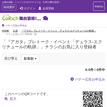
お薦め演劇・ミュージカルのクチコミは、CoRich舞台芸術！
T
menu
T
地域選択
ログイン
会員登録
o
o
g
g
g
g
l
l
バナー広告お申込み
e
e
HOME
公演
『アガタ』プレトーク・イベント「デュラス-エクリチュールの軌跡」
n
チラシお気に入り登録者一覧
n
a
a
v
「『アガタ』プレトーク・イベント「デュラス-エク
i
v
リチュールの軌跡」」チラシのお気に入り登録者
g
i
a
g
t
並び替え
新着順
a
i
t
o
n
i
0-0件 / 0件中
o
n
バナー広告お申込み
このページのQRコードです。
拡大