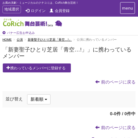
お薦め演劇・ミュージカルのクチコミは、CoRich舞台芸術！
T
menu
T
地域選択
ログイン
会員登録
o
o
g
g
g
g
l
l
バナー広告お申込み
e
e
HOME
公演
新妻聖子ひとり芝居「青空…!」
公演に携わっているメンバー
n
n
a
「新妻聖子ひとり芝居「青空…!」」に携わっている
a
v
メンバー
i
v
g
i
a
携わっているメンバーに登録する
g
t
a
i
t
前のページに戻る
o
n
i
o
並び替え
新着順
n
0-0件 / 0件中
前のページに戻る