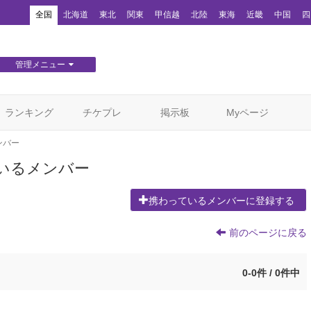
！
全国
北海道
東北
関東
甲信越
北陸
東海
近畿
中国
四
管理メニュー
団体WEBサイト管理
顧客管理
ランキング
チケプレ
掲示板
Myページ
ンバー
いるメンバー
携わっているメンバーに登録する
前のページに戻る
0-0件 / 0件中