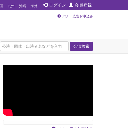
ログイン
会員登録
国
九州
沖縄
海外
バナー広告お申込み
公演検索