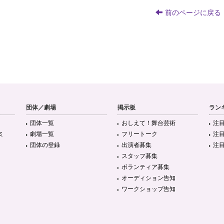
前のページに戻る
団体／劇場
掲示板
ラン
団体一覧
おしえて！舞台芸術
注
ミ
劇場一覧
フリートーク
注
団体の登録
出演者募集
注
スタッフ募集
ボランティア募集
オーディション告知
ワークショップ告知