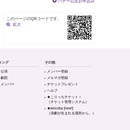
バナー広告お申込み
このページのQRコードです。
拡大
キング
その他
目公演
メンバー登録
目劇団
メルマガ登録
目メンバー
チケットプレゼント
ヘルプ
★こりっちチケット！
（チケット管理システム）
★keicoba [new!]
（演劇が生まれる場所から。）