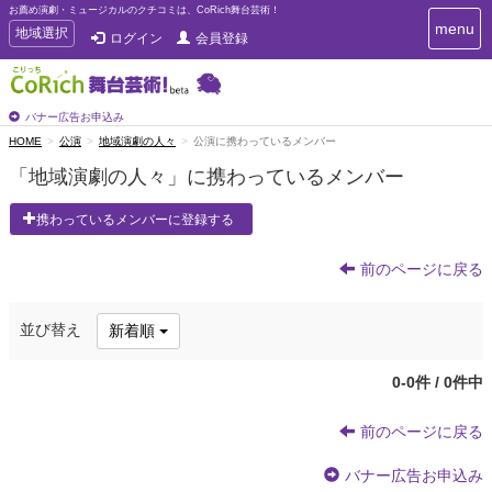
お薦め演劇・ミュージカルのクチコミは、CoRich舞台芸術！
T
menu
T
地域選択
ログイン
会員登録
o
o
g
g
g
g
l
l
バナー広告お申込み
e
e
HOME
公演
地域演劇の人々
公演に携わっているメンバー
n
n
a
「地域演劇の人々」に携わっているメンバー
a
v
i
v
携わっているメンバーに登録する
g
i
a
g
t
前のページに戻る
a
i
t
o
n
i
並び替え
新着順
o
n
0-0件 / 0件中
前のページに戻る
バナー広告お申込み