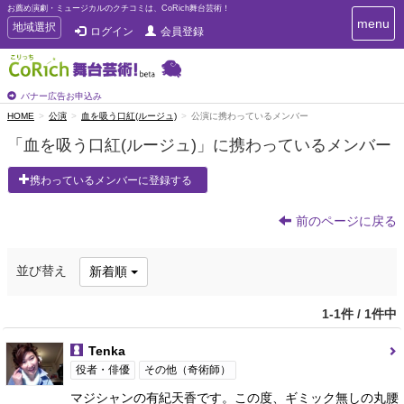
お薦め演劇・ミュージカルのクチコミは、CoRich舞台芸術！
T
menu
T
地域選択
ログイン
会員登録
o
o
g
g
g
g
l
l
バナー広告お申込み
e
e
HOME
公演
血を吸う口紅(ルージュ)
公演に携わっているメンバー
n
n
a
「血を吸う口紅(ルージュ)」に携わっているメンバー
a
v
i
v
携わっているメンバーに登録する
g
i
a
g
t
前のページに戻る
a
i
t
o
n
i
並び替え
新着順
o
n
1-1件 / 1件中
Tenka
役者・俳優
その他（奇術師）
マジシャンの有紀天香です。この度、ギミック無しの丸腰