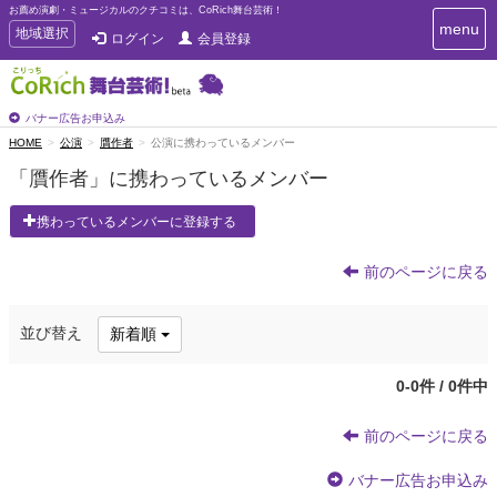
お薦め演劇・ミュージカルのクチコミは、CoRich舞台芸術！
T
menu
T
地域選択
ログイン
会員登録
o
o
g
g
g
g
l
l
バナー広告お申込み
e
e
HOME
公演
贋作者
公演に携わっているメンバー
n
n
a
「贋作者」に携わっているメンバー
a
v
i
v
携わっているメンバーに登録する
g
i
a
g
t
前のページに戻る
a
i
t
o
n
i
並び替え
新着順
o
n
0-0件 / 0件中
前のページに戻る
バナー広告お申込み