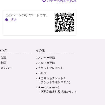
バナー広告お申込み
このページのQRコードです。
拡大
キング
その他
目公演
メンバー登録
目劇団
メルマガ登録
目メンバー
チケットプレゼント
ヘルプ
★こりっちチケット！
（チケット管理システム）
★keicoba [new!]
（演劇が生まれる場所から。）