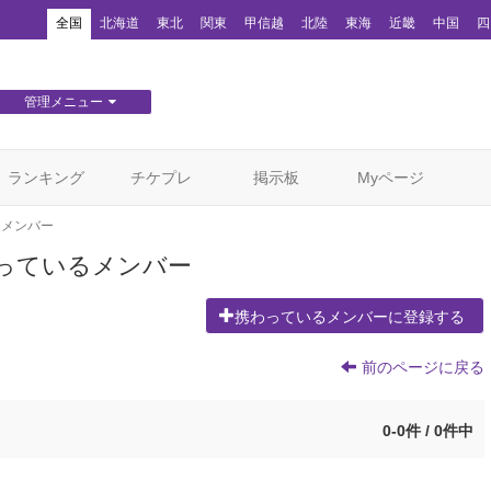
！
全国
北海道
東北
関東
甲信越
北陸
東海
近畿
中国
四
管理メニュー
団体WEBサイト管理
顧客管理
ランキング
チケプレ
掲示板
Myページ
るメンバー
っているメンバー
携わっているメンバーに登録する
前のページに戻る
0-0件 / 0件中