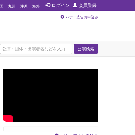
ログイン
会員登録
国
九州
沖縄
海外
バナー広告お申込み
公演検索