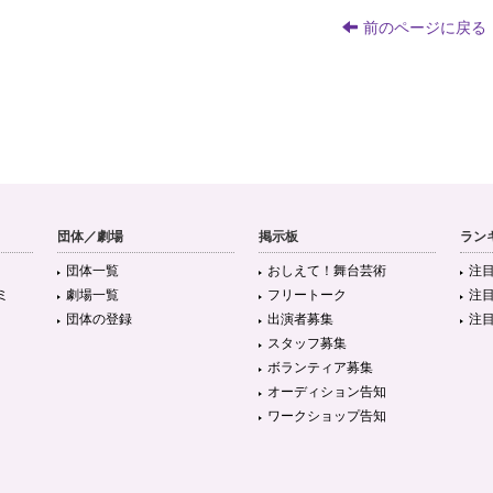
前のページに戻る
団体／劇場
掲示板
ラン
団体一覧
おしえて！舞台芸術
注
ミ
劇場一覧
フリートーク
注
団体の登録
出演者募集
注
スタッフ募集
ボランティア募集
オーディション告知
ワークショップ告知