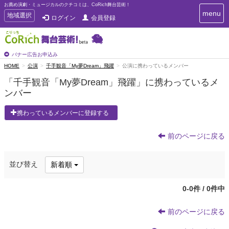
お薦め演劇・ミュージカルのクチコミは、CoRich舞台芸術！
T
menu
T
地域選択
ログイン
会員登録
o
o
g
g
g
g
l
l
バナー広告お申込み
e
e
HOME
公演
千手観音「My夢Dream」飛躍
公演に携わっているメンバー
n
n
a
「千手観音「My夢Dream」飛躍」に携わっているメ
a
v
ンバー
i
v
g
i
a
携わっているメンバーに登録する
g
t
a
i
t
前のページに戻る
o
n
i
o
並び替え
新着順
n
0-0件 / 0件中
前のページに戻る