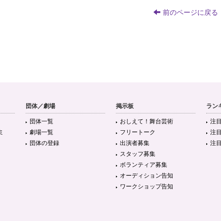
前のページに戻る
団体／劇場
掲示板
ラン
団体一覧
おしえて！舞台芸術
注
ミ
劇場一覧
フリートーク
注
団体の登録
出演者募集
注
スタッフ募集
ボランティア募集
オーディション告知
ワークショップ告知