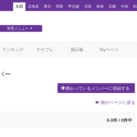
！
全国
北海道
東北
関東
甲信越
北陸
東海
近畿
中国
四
管理メニュー
団体WEBサイト管理
顧客管理
ランキング
チケプレ
掲示板
Myページ
バー
携わっているメンバーに登録する
前のページに戻る
0-0件 / 0件中