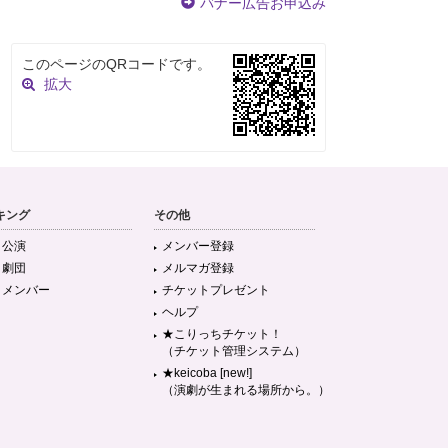
バナー広告お申込み
このページのQRコードです。
拡大
キング
その他
目公演
メンバー登録
目劇団
メルマガ登録
目メンバー
チケットプレゼント
ヘルプ
★こりっちチケット！
（チケット管理システム）
★keicoba [new!]
（演劇が生まれる場所から。）