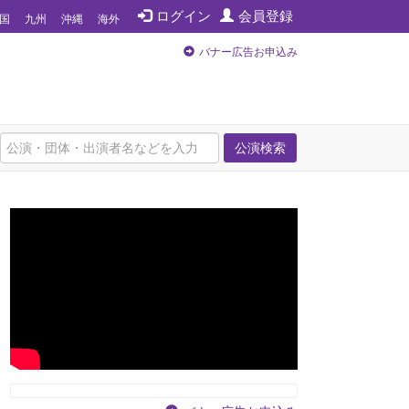
ログイン
会員登録
国
九州
沖縄
海外
バナー広告お申込み
公演検索