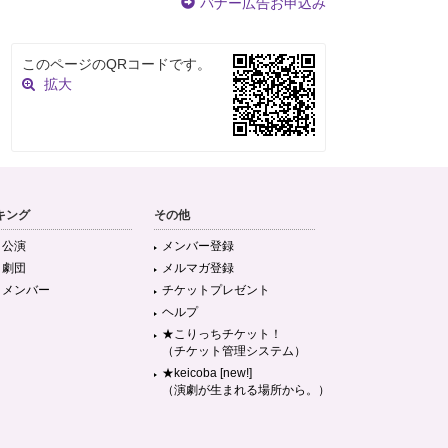
バナー広告お申込み
このページのQRコードです。
拡大
キング
その他
目公演
メンバー登録
目劇団
メルマガ登録
目メンバー
チケットプレゼント
ヘルプ
★こりっちチケット！
（チケット管理システム）
★keicoba [new!]
（演劇が生まれる場所から。）