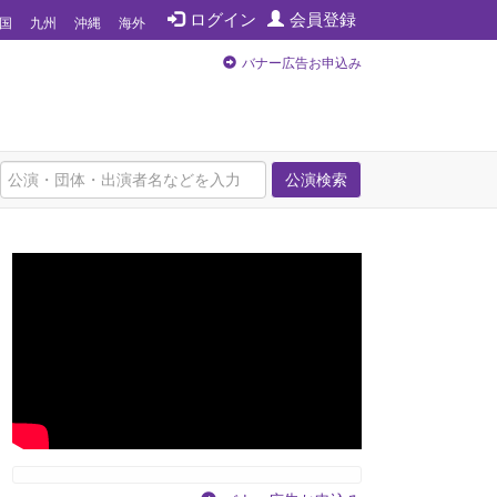
ログイン
会員登録
国
九州
沖縄
海外
バナー広告お申込み
公演検索