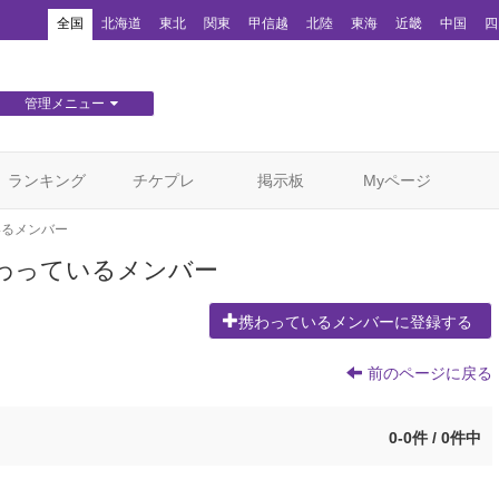
！
全国
北海道
東北
関東
甲信越
北陸
東海
近畿
中国
四
管理メニュー
団体WEBサイト管理
顧客管理
ランキング
チケプレ
掲示板
Myページ
いるメンバー
わっているメンバー
携わっているメンバーに登録する
前のページに戻る
0-0件 / 0件中