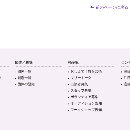
前のページに戻る
団体／劇場
掲示板
ラン
団体一覧
おしえて！舞台芸術
注
ミ
劇場一覧
フリートーク
注
団体の登録
出演者募集
注
スタッフ募集
ボランティア募集
オーディション告知
ワークショップ告知