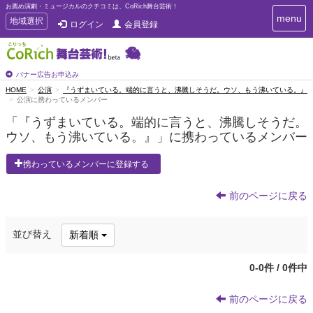
お薦め演劇・ミュージカルのクチコミは、CoRich舞台芸術！
T
menu
T
地域選択
ログイン
会員登録
o
o
g
g
g
g
l
l
バナー広告お申込み
e
e
HOME
公演
『うずまいている。端的に言うと、沸騰しそうだ。ウソ、もう沸いている。』
n
公演に携わっているメンバー
n
a
a
v
「『うずまいている。端的に言うと、沸騰しそうだ。
i
v
ウソ、もう沸いている。』」に携わっているメンバー
g
i
a
g
携わっているメンバーに登録する
t
a
i
t
o
前のページに戻る
n
i
o
n
並び替え
新着順
0-0件 / 0件中
前のページに戻る