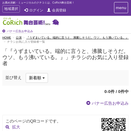
お薦め演劇・ミュージカルのクチコミは、CoRich舞台芸術！
T
menu
T
地域選択
ログイン
会員登録
o
o
g
g
g
g
l
l
バナー広告お申込み
e
e
HOME
公演
『うずまいている。端的に言うと、沸騰しそうだ。ウソ、もう沸いている。』
n
チラシお気に入り登録者一覧
n
a
a
v
「『うずまいている。端的に言うと、沸騰しそうだ。
i
v
ウソ、もう沸いている。』」チラシのお気に入り登録
g
i
者
a
g
t
a
i
t
並び替え
新着順
o
n
i
o
0-0件 / 0件中
n
バナー広告お申込み
このページのQRコードです。
拡大