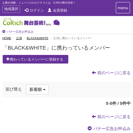
お薦め演劇・ミュージカルのクチコミは、CoRich舞台芸術！
T
menu
T
地域選択
ログイン
会員登録
o
o
g
g
g
g
l
l
バナー広告お申込み
e
e
HOME
公演
BLACK&WHITE
公演に携わっているメンバー
n
n
a
「BLACK&WHITE」に携わっているメンバー
a
v
i
v
携わっているメンバーに登録する
g
i
a
g
t
前のページに戻る
a
i
t
o
n
i
並び替え
新着順
o
n
0-0件 / 0件中
前のページに戻る
バナー広告お申込み