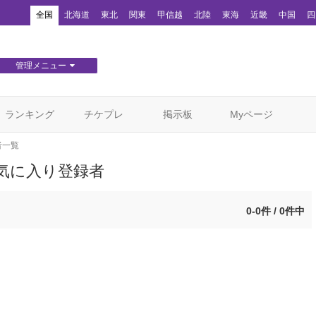
！
全国
北海道
東北
関東
甲信越
北陸
東海
近畿
中国
四
管理メニュー
団体WEBサイト管理
顧客管理
ランキング
チケプレ
掲示板
Myページ
者一覧
お気に入り登録者
0-0件 / 0件中