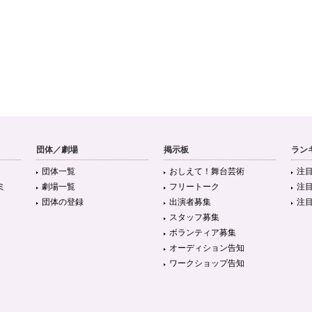
団体／劇場
掲示板
ラン
団体一覧
おしえて！舞台芸術
注
ミ
劇場一覧
フリートーク
注
団体の登録
出演者募集
注
スタッフ募集
ボランティア募集
オーディション告知
ワークショップ告知