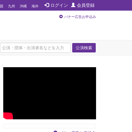
ログイン
会員登録
国
九州
沖縄
海外
バナー広告お申込み
公演検索