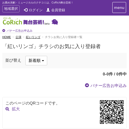
お薦め演劇・ミュージカルのクチコミは、CoRich舞台芸術！
T
menu
T
地域選択
ログイン
会員登録
o
o
g
g
g
g
l
l
バナー広告お申込み
e
e
HOME
公演
紅いリンゴ
チラシお気に入り登録者一覧
n
n
a
「紅いリンゴ」チラシのお気に入り登録者
a
v
i
v
g
i
並び替え
新着順
a
g
t
a
i
0-0件 / 0件中
t
o
n
i
バナー広告お申込み
o
n
このページのQRコードです。
拡大