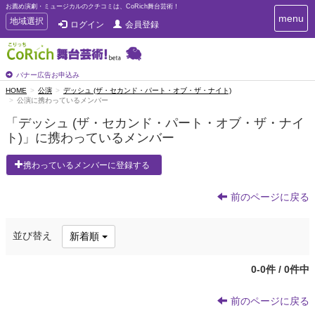
お薦め演劇・ミュージカルのクチコミは、CoRich舞台芸術！
T
menu
T
地域選択
ログイン
会員登録
o
o
g
g
g
g
l
l
バナー広告お申込み
e
e
HOME
公演
デッシュ (ザ・セカンド・パート・オブ・ザ・ナイト)
n
公演に携わっているメンバー
n
a
a
v
「デッシュ (ザ・セカンド・パート・オブ・ザ・ナイ
i
v
ト)」に携わっているメンバー
g
i
a
g
携わっているメンバーに登録する
t
a
i
t
o
前のページに戻る
n
i
o
n
並び替え
新着順
0-0件 / 0件中
前のページに戻る