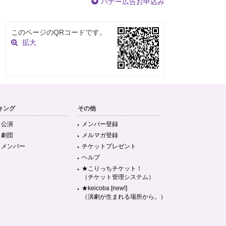
バナー広告お申込み
このページのQRコードです。
拡大
キング
その他
目公演
メンバー登録
目劇団
メルマガ登録
目メンバー
チケットプレゼント
ヘルプ
★こりっちチケット！
（チケット管理システム）
★keicoba [new!]
（演劇が生まれる場所から。）