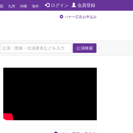
ログイン
会員登録
国
九州
沖縄
海外
バナー広告お申込み
公演検索