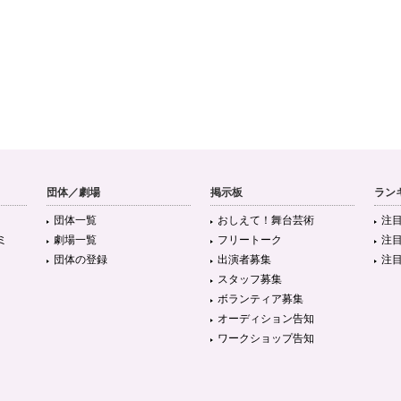
団体／劇場
掲示板
ラン
団体一覧
おしえて！舞台芸術
注
ミ
劇場一覧
フリートーク
注
団体の登録
出演者募集
注
スタッフ募集
ボランティア募集
オーディション告知
ワークショップ告知