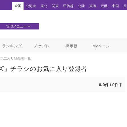
！
全国
北海道
東北
関東
甲信越
北陸
東海
近畿
中国
四
管理メニュー
団体WEBサイト管理
顧客管理
ランキング
チケプレ
掲示板
Myページ
お気に入り登録者一覧
ズ」チラシのお気に入り登録者
0-0件 / 0件中