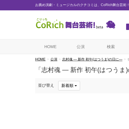
お薦め演劇・ミュージカルのクチコミは、CoRich舞台芸術
HOME
公演
検索
HOME
公演
志村魂 — 新作 初午(はつうま)の日に—
「志村魂 — 新作 初午(はつう
並び替え
新着順