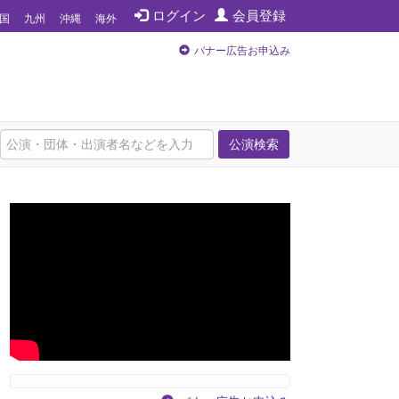
ログイン
会員登録
国
九州
沖縄
海外
バナー広告お申込み
公演検索