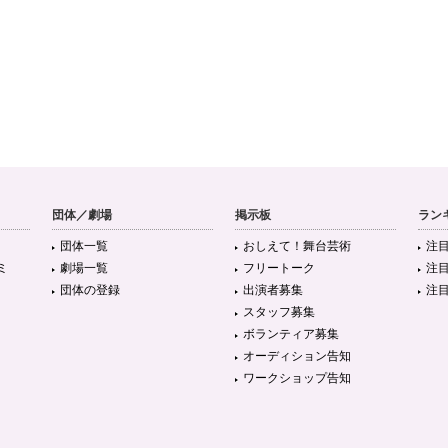
団体／劇場
掲示板
ラン
団体一覧
おしえて！舞台芸術
注
ミ
劇場一覧
フリートーク
注
団体の登録
出演者募集
注
スタッフ募集
ボランティア募集
オーディション告知
ワークショップ告知