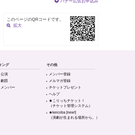
バナー広告お申込み
このページのQRコードです。
拡大
キング
その他
目公演
メンバー登録
目劇団
メルマガ登録
目メンバー
チケットプレゼント
ヘルプ
★こりっちチケット！
（チケット管理システム）
★keicoba [new!]
（演劇が生まれる場所から。）