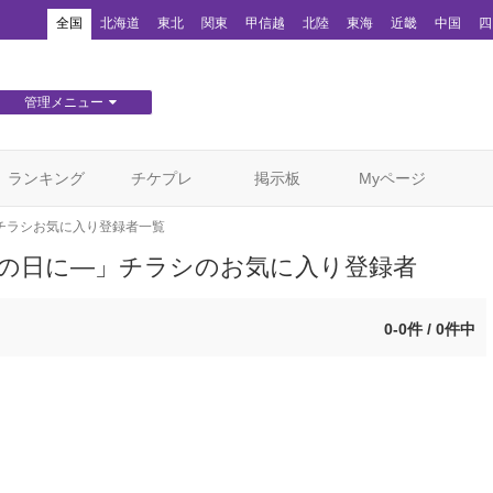
！
全国
北海道
東北
関東
甲信越
北陸
東海
近畿
中国
四
管理メニュー
団体WEBサイト管理
顧客管理
ランキング
チケプレ
掲示板
Myページ
チラシお気に入り登録者一覧
ま)の日に—」チラシのお気に入り登録者
0-0件 / 0件中