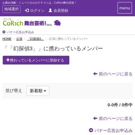
お薦め演劇・ミュージカルのクチコミは、CoRich舞台芸術！
T
menu
T
地域選択
ログイン
会員登録
o
o
g
g
g
g
l
l
バナー広告お申込み
e
e
HOME
公演
「幻探偵3」
公演に携わっているメンバー
n
n
a
「「幻探偵3」」に携わっているメンバー
a
v
i
v
携わっているメンバーに登録する
g
i
a
g
t
前のページに戻る
a
i
t
o
n
i
並び替え
新着順
o
n
0-0件 / 0件中
前のページに戻る
バナー広告お申込み