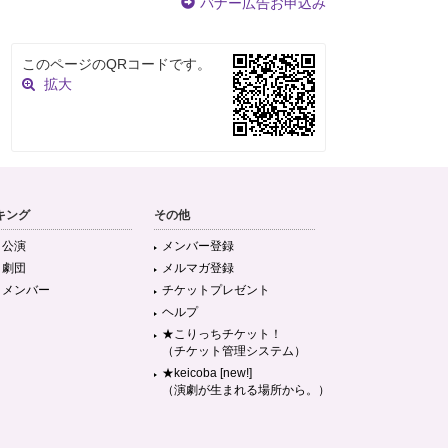
バナー広告お申込み
このページのQRコードです。
拡大
キング
その他
目公演
メンバー登録
目劇団
メルマガ登録
目メンバー
チケットプレゼント
ヘルプ
★こりっちチケット！
（チケット管理システム）
★keicoba [new!]
（演劇が生まれる場所から。）