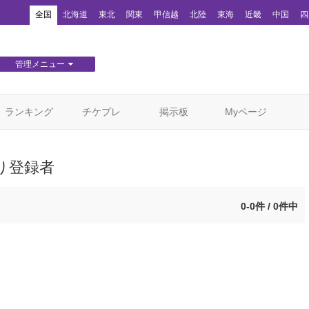
！
全国
北海道
東北
関東
甲信越
北陸
東海
近畿
中国
四
管理メニュー
団体WEBサイト管理
顧客管理
ランキング
チケプレ
掲示板
Myページ
り登録者
0-0件 / 0件中