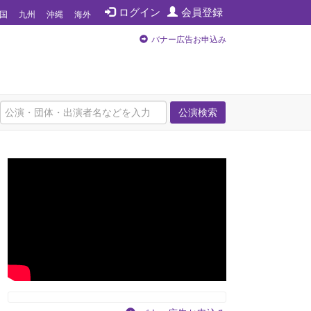
ログイン
会員登録
国
九州
沖縄
海外
バナー広告お申込み
公演検索