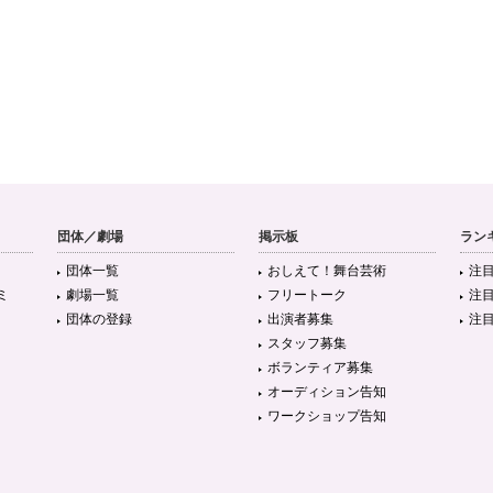
団体／劇場
掲示板
ラン
団体一覧
おしえて！舞台芸術
注
ミ
劇場一覧
フリートーク
注
団体の登録
出演者募集
注
スタッフ募集
ボランティア募集
オーディション告知
ワークショップ告知