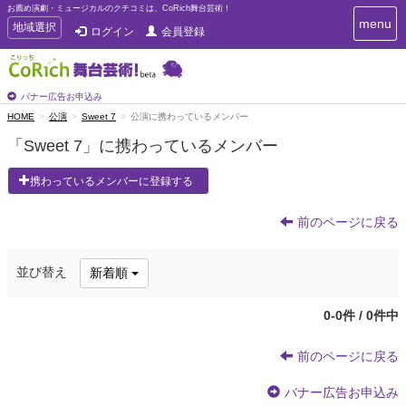
お薦め演劇・ミュージカルのクチコミは、CoRich舞台芸術！
T
menu
T
地域選択
ログイン
会員登録
o
o
g
g
g
g
l
l
バナー広告お申込み
e
e
HOME
公演
Sweet 7
公演に携わっているメンバー
n
n
a
「Sweet 7」に携わっているメンバー
a
v
i
v
携わっているメンバーに登録する
g
i
a
g
t
前のページに戻る
a
i
t
o
n
i
並び替え
新着順
o
n
0-0件 / 0件中
前のページに戻る
バナー広告お申込み