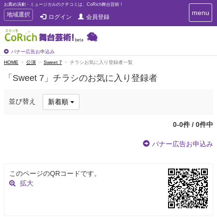
お薦め演劇・ミュージカルのクチコミは、CoRich舞台芸術！
T
menu
T
地域選択
ログイン
会員登録
o
o
g
g
g
g
l
l
バナー広告お申込み
e
e
HOME
公演
Sweet 7
チラシお気に入り登録者一覧
n
n
a
「Sweet 7」チラシのお気に入り登録者
a
v
i
v
g
i
並び替え
新着順
a
g
t
a
i
0-0件 / 0件中
t
o
n
i
バナー広告お申込み
o
n
このページのQRコードです。
拡大