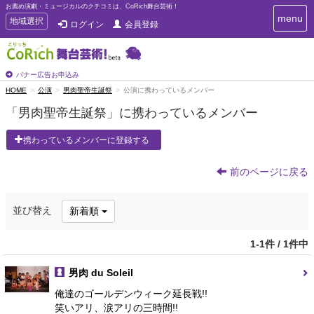
お薦め演劇・ミュージカルのクチコミは、CoRich舞台芸術！
T
menu
T
地域選択
ログイン
会員登録
o
o
g
g
g
g
l
l
バナー広告お申込み
e
e
HOME
公演
男肉聖帝生誕祭
公演に携わっているメンバー
n
n
a
「男肉聖帝生誕祭」に携わっているメンバー
a
v
i
v
携わっているメンバーに登録する
g
i
a
g
t
前のページに戻る
a
i
t
o
n
i
並び替え
新着順
o
n
1-1件 / 1件中
男肉 du Soleil
俺達のゴールデンウィーク延長戦!!
笑いアリ、涙アリの三時間!!