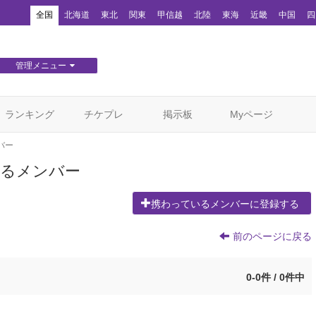
！
全国
北海道
東北
関東
甲信越
北陸
東海
近畿
中国
四
管理メニュー
団体WEBサイト管理
顧客管理
ランキング
チケプレ
掲示板
Myページ
バー
っているメンバー
携わっているメンバーに登録する
前のページに戻る
0-0件 / 0件中