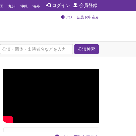
ログイン
会員登録
国
九州
沖縄
海外
バナー広告お申込み
公演検索