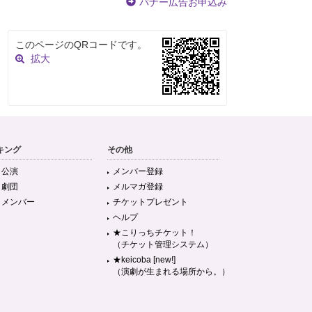
バナー広告お申込み
このページのQRコードです。
拡大
キング
その他
目公演
メンバー登録
目劇団
メルマガ登録
目メンバー
チケットプレゼント
ヘルプ
★こりっちチケット！
（チケット管理システム）
★keicoba [new!]
（演劇が生まれる場所から。）