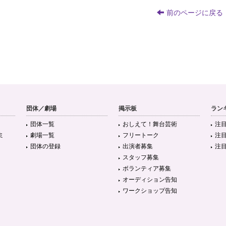
前のページに戻る
団体／劇場
掲示板
ラン
団体一覧
おしえて！舞台芸術
注
ミ
劇場一覧
フリートーク
注
団体の登録
出演者募集
注
スタッフ募集
ボランティア募集
オーディション告知
ワークショップ告知