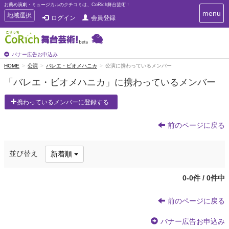
お薦め演劇・ミュージカルのクチコミは、CoRich舞台芸術！
T
menu
T
地域選択
ログイン
会員登録
o
o
g
g
g
g
l
l
バナー広告お申込み
e
e
HOME
公演
バレエ・ビオメハニカ
公演に携わっているメンバー
n
n
a
「バレエ・ビオメハニカ」に携わっているメンバー
a
v
i
v
携わっているメンバーに登録する
g
i
a
g
t
前のページに戻る
a
i
t
o
n
i
並び替え
新着順
o
n
0-0件 / 0件中
前のページに戻る
バナー広告お申込み