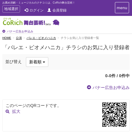
お薦め演劇・ミュージカルのクチコミは、CoRich舞台芸術！
T
menu
T
地域選択
ログイン
会員登録
o
o
g
g
g
g
l
l
バナー広告お申込み
e
e
HOME
公演
バレエ・ビオメハニカ
チラシお気に入り登録者一覧
n
n
a
「バレエ・ビオメハニカ」チラシのお気に入り登録者
a
v
i
v
g
i
並び替え
新着順
a
g
t
a
i
0-0件 / 0件中
t
o
n
i
バナー広告お申込み
o
n
このページのQRコードです。
拡大