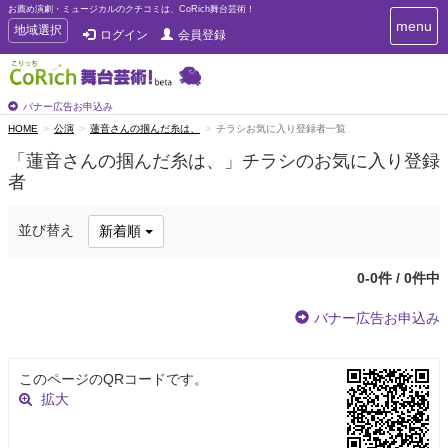
お薦め演劇・ミュージカルのクチコミは、CoRich舞台芸術！
T
menu
T
地域選択
ログイン
会員登録
o
o
g
g
g
g
l
l
バナー広告お申込み
e
e
HOME
公演
蓮音さんの掴んだ糸は、
チラシお気に入り登録者一覧
n
n
a
「蓮音さんの掴んだ糸は、」チラシのお気に入り登録
a
v
者
i
v
g
i
a
g
並び替え
新着順
t
a
i
t
o
0-0件 / 0件中
n
i
o
バナー広告お申込み
n
このページのQRコードです。
拡大