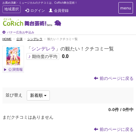
お薦め演劇・ミュージカルのクチコミは、CoRich舞台芸術！
T
menu
T
地域選択
ログイン
会員登録
o
o
g
g
g
g
l
l
バナー広告お申込み
e
e
HOME
公演
シンデレラ
観たい！クチコミ一覧
n
n
a
「
シンデレラ
」の観たい！クチコミ一覧
a
v
i
v
♪
0.0
期待度の平均
g
i
a
g
公演情報
t
a
i
前のページに戻る
t
o
n
i
o
並び替え
新着順
n
0-0件 / 0件中
まだクチコミはありません
前のページに戻る