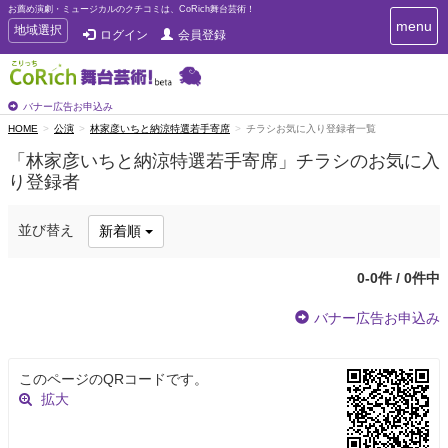
お薦め演劇・ミュージカルのクチコミは、CoRich舞台芸術！
T
menu
T
地域選択
ログイン
会員登録
o
o
g
g
g
g
l
l
バナー広告お申込み
e
e
HOME
公演
林家彦いちと納涼特選若手寄席
チラシお気に入り登録者一覧
n
n
a
「林家彦いちと納涼特選若手寄席」チラシのお気に入
a
v
り登録者
i
v
g
i
a
g
並び替え
新着順
t
a
i
t
o
0-0件 / 0件中
n
i
o
バナー広告お申込み
n
このページのQRコードです。
拡大