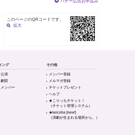
バナー広告お申込み
このページのQRコードです。
拡大
キング
その他
目公演
メンバー登録
目劇団
メルマガ登録
目メンバー
チケットプレゼント
ヘルプ
★こりっちチケット！
（チケット管理システム）
★keicoba [new!]
（演劇が生まれる場所から。）