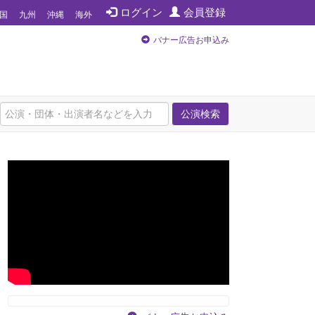
ログイン
会員登録
国
九州
沖縄
海外
バナー広告お申込み
公演検索