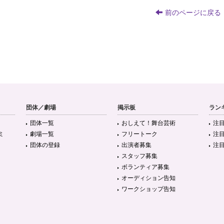
前のページに戻る
団体／劇場
掲示板
ラン
団体一覧
おしえて！舞台芸術
注
ミ
劇場一覧
フリートーク
注
団体の登録
出演者募集
注
スタッフ募集
ボランティア募集
オーディション告知
ワークショップ告知