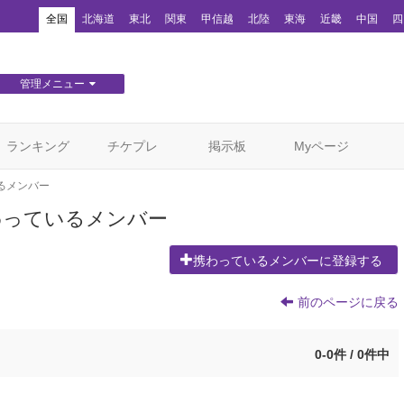
！
全国
北海道
東北
関東
甲信越
北陸
東海
近畿
中国
四
管理メニュー
団体WEBサイト管理
顧客管理
ランキング
チケプレ
掲示板
Myページ
るメンバー
わっているメンバー
携わっているメンバーに登録する
前のページに戻る
0-0件 / 0件中