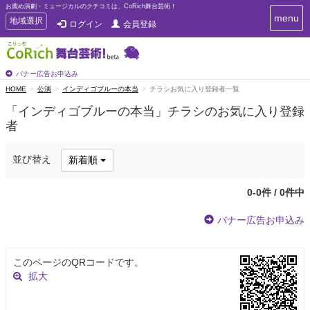
お薦め演劇・ミュージカルのクチコミは、CoRich舞台芸術！
T
menu
T
地域選択
ログイン
会員登録
o
o
g
g
g
g
l
l
バナー広告お申込み
e
e
HOME
公演
インディゴブルーの本当
チラシお気に入り登録者一覧
n
n
a
「インディゴブルーの本当」チラシのお気に入り登録
a
v
者
i
v
g
i
a
g
並び替え
新着順
t
a
i
t
o
0-0件 / 0件中
n
i
o
バナー広告お申込み
n
このページのQRコードです。
拡大