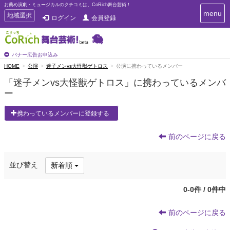
お薦め演劇・ミュージカルのクチコミは、CoRich舞台芸術！
T
menu
T
地域選択
ログイン
会員登録
o
o
g
g
g
g
l
l
バナー広告お申込み
e
e
HOME
公演
迷子メンvs大怪獣ゲトロス
公演に携わっているメンバー
n
n
a
「迷子メンvs大怪獣ゲトロス」に携わっているメンバ
a
v
ー
i
v
g
i
a
携わっているメンバーに登録する
g
t
a
i
t
前のページに戻る
o
n
i
o
並び替え
新着順
n
0-0件 / 0件中
前のページに戻る