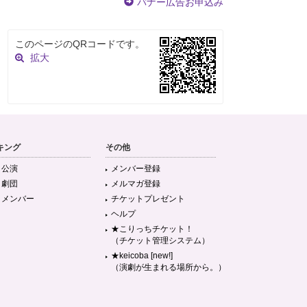
バナー広告お申込み
このページのQRコードです。
拡大
キング
その他
目公演
メンバー登録
目劇団
メルマガ登録
目メンバー
チケットプレゼント
ヘルプ
★こりっちチケット！
（チケット管理システム）
★keicoba [new!]
（演劇が生まれる場所から。）