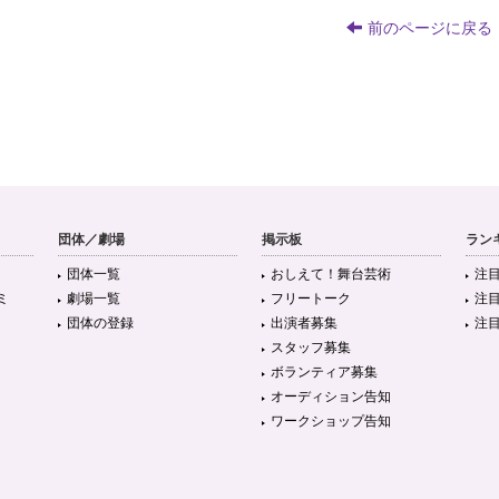
前のページに戻る
団体／劇場
掲示板
ラン
団体一覧
おしえて！舞台芸術
注
ミ
劇場一覧
フリートーク
注
団体の登録
出演者募集
注
スタッフ募集
ボランティア募集
オーディション告知
ワークショップ告知