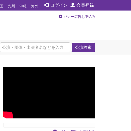
ログイン
会員登録
国
九州
沖縄
海外
バナー広告お申込み
公演検索