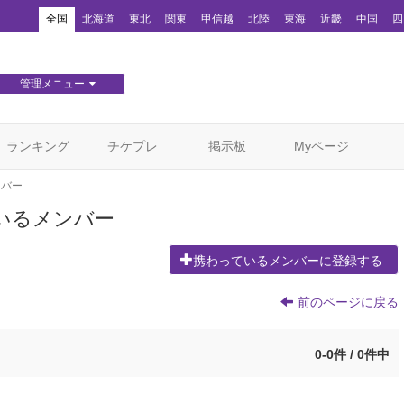
！
全国
北海道
東北
関東
甲信越
北陸
東海
近畿
中国
四
管理メニュー
団体WEBサイト管理
顧客管理
ランキング
チケプレ
掲示板
Myページ
ンバー
いるメンバー
携わっているメンバーに登録する
前のページに戻る
0-0件 / 0件中